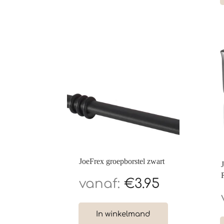
JoeFrex groepborstel zwart
€
3.95
In winkelmand