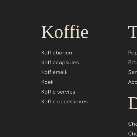
Koffie
Koffiebonen
Pap
Koffiecapsules
Bra
Koffiemelk
Ser
Koek
Acc
Koffie servies
D
Koffie accessoires
Cho
Cha