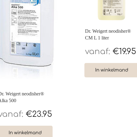
Dr. Weigert neodisher®
CM L 1 liter
€
19.95
In winkelmand
Dr. Weigert neodisher®
Alka 500
€
23.95
In winkelmand