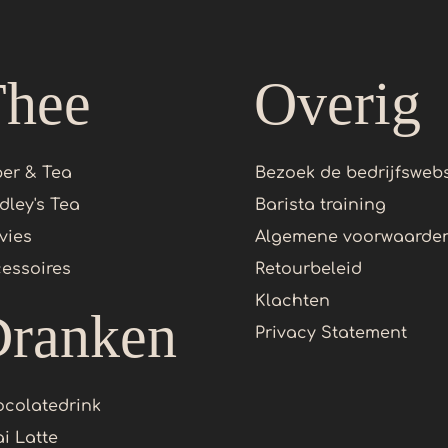
Thee
Overig
er & Tea
Bezoek de bedrijfswebs
dley's Tea
Barista training
vies
Algemene voorwaarde
essoires
Retourbeleid
Klachten
ranken
Privacy Statement
colatedrink
i Latte