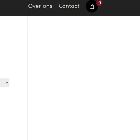
0
Over ons
Contact
Koek
Koffie accessoires
Account