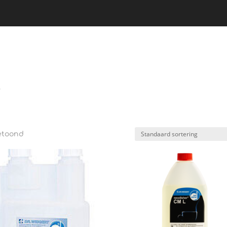
ie
Thee
Dranken
Callebaut
”
getoond