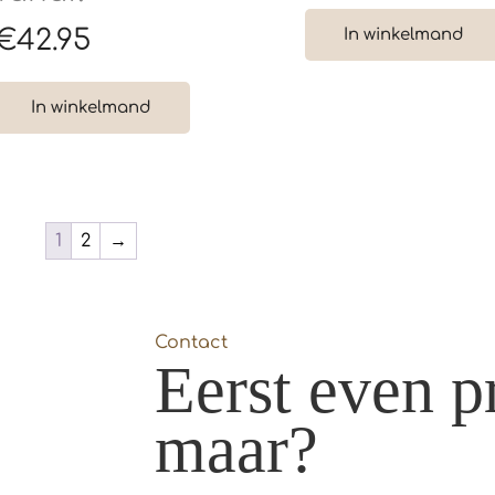
€
42.95
In winkelmand
In winkelmand
1
2
→
Contact
Eerst even p
maar?