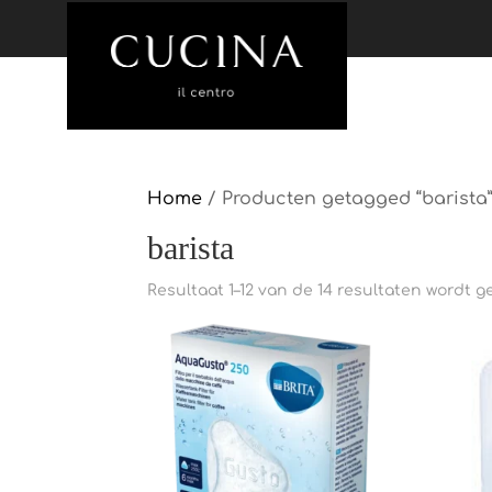
Koff
Home
/ Producten getagged “barista
barista
Resultaat 1–12 van de 14 resultaten wordt 