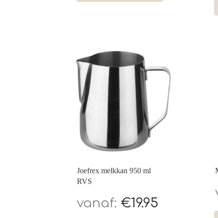
Joefrex melkkan 950 ml
RVS
€
19.95