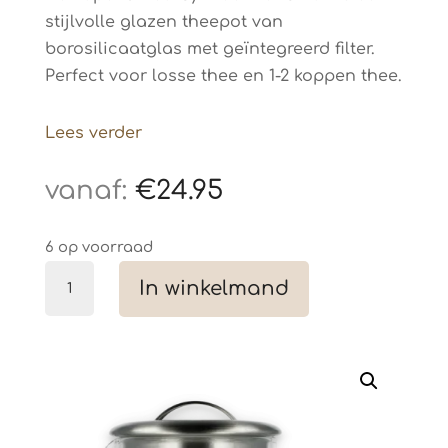
stijlvolle glazen theepot van
borosilicaatglas met geïntegreerd filter.
Perfect voor losse thee en 1-2 koppen thee.
Lees verder
€
24.95
6 op voorraad
Paper
In winkelmand
&
Tea
glazen
theepot
met
filter