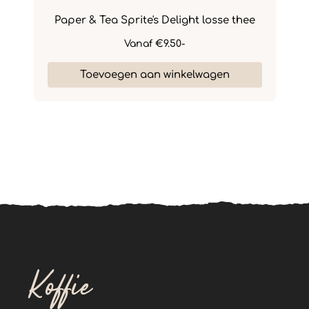
 12
Paper & Tea Sprite's Delight losse thee
Pa
Vanaf
€9.50-
Toevoegen aan winkelwagen
Koffie