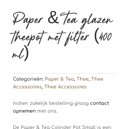
Paper & Tea glazen
theepot met filter (400
ml)
Categorieën:
Paper & Tea
,
Thee
,
Thee
Accessoires
,
Thee Accessoires
Indien zakelijk bestelling graag
contact
opnemen
met ons.
De Paper & Tea Cylinder Pot Small is een