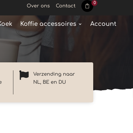
0
Over ons
Contact
Koek
Koffie accessoires
Account

Verzending naar
e
NL, BE en DU