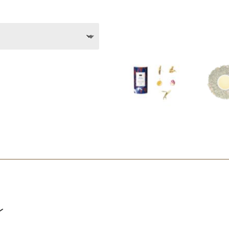
jsklasse:
.00
7.95
g