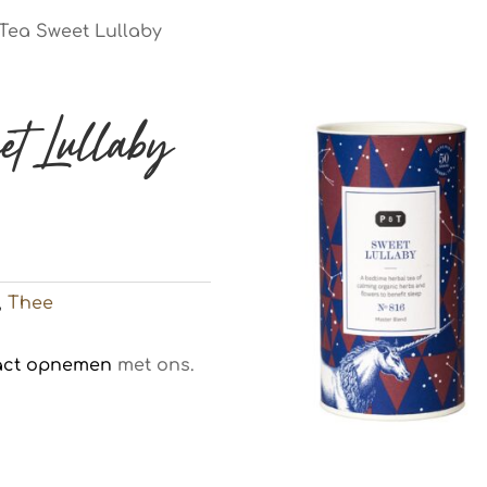
Tea Sweet Lullaby
t Lullaby
,
Thee
act opnemen
met ons.