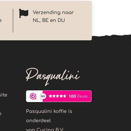

Verzending naar
e
NL, BE en DU
Pasqualini
ite
Pasqualini koffie is
n
onderdeel
van Cucina B.V.