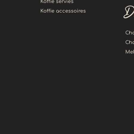
Koffie servies
D
Koffie accessoires
Cho
Cha
Me