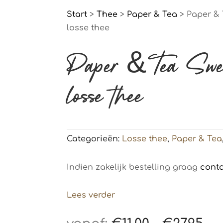
Start
>
Thee
>
Paper & Tea
> Paper & 
losse thee
Paper & Tea Swee
losse thee
Categorieën:
Losse thee
,
Paper & Tea
Indien zakelijk bestelling graag
cont
Lees verder