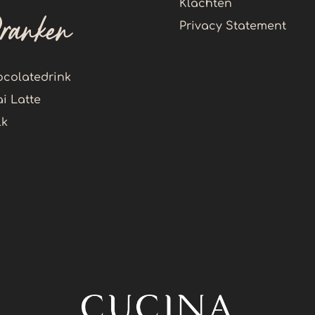
Klachten
ranken
Privacy Statement
colatedrink
i Latte
lk