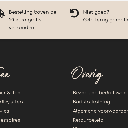


Bestelling boven de
Niet goed?
20 euro gratis
Geld terug garanti
verzonden
hee
Overig
er & Tea
Bezoek de bedrijfswebs
dley's Tea
Barista training
vies
Algemene voorwaarde
essoires
Retourbeleid