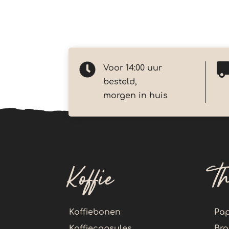

Voor 14:00 uur
besteld,
morgen in huis
Koffie
T
Koffiebonen
Pap
Koffiecapsules
Bra