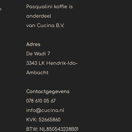
Pasqualini koffie is
n
onderdeel
van Cucina B.V.
Adres
De Wadi 7
3343 LK Hendrik-Ido-
Ambacht
Contactgegevens
078 610 05 67
info@cucina.nl
KVK: 52665860
BTW:
NL850543228B01