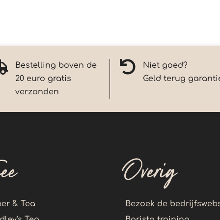


Bestelling boven de
Niet goed?
20 euro gratis
Geld terug garanti
verzonden
hee
Overig
er & Tea
Bezoek de bedrijfswebs
dley's Tea
Barista training