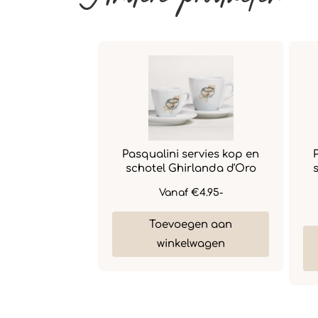
ervies kop en
Pasqualini servies kop en
llata Verde -
schotel Ghirlanda d'Oro
appuccino
Vanaf
€4.95-
€5.95-
Toevoegen aan
gen aan
winkelwagen
lwagen