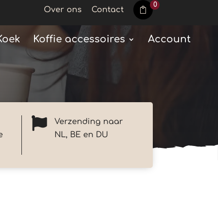
0
Over ons
Contact
Koek
Koffie accessoires
Account

Verzending naar
e
NL, BE en DU