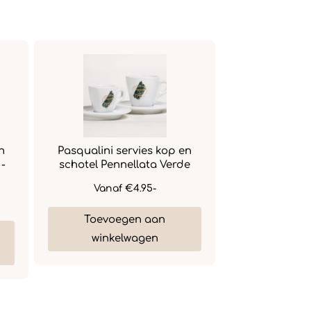
n
Pasqualini servies kop en
Pasqualini s
 -
schotel Pennellata Verde
schotel Penn
Esp
Vanaf
€4.95-
Vana
Toevoegen aan
Toevoe
winkelwagen
winke