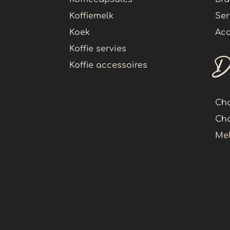
Koffiemelk
Ser
Koek
Acc
Koffie servies
D
Koffie accessoires
Cho
Cha
Me