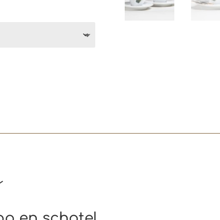
sklasse:
95
95
g
op en schotel