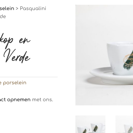
selein
> Pasqualini
rde
 kop en
 Verde
e porselein
act opnemen
met ons.