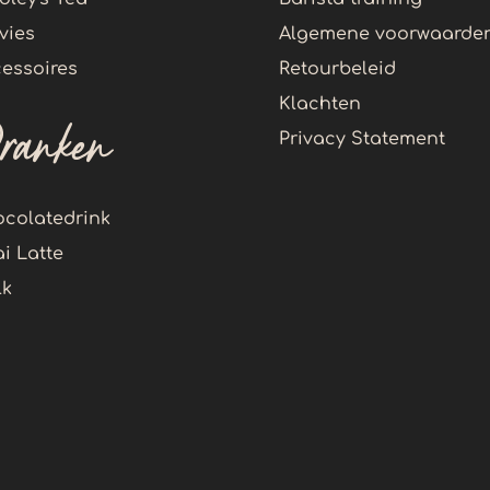
vies
Algemene voorwaarde
essoires
Retourbeleid
Klachten
ranken
Privacy Statement
colatedrink
i Latte
lk