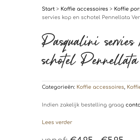
Start
>
Koffie accessoires
>
Koffie por
servies kop en schotel Pennellata Ve
Pasqualini servies
schotel Pennellata
Categorieën:
Koffie accessoires
,
Koffi
Indien zakelijk bestelling graag
cont
Lees verder