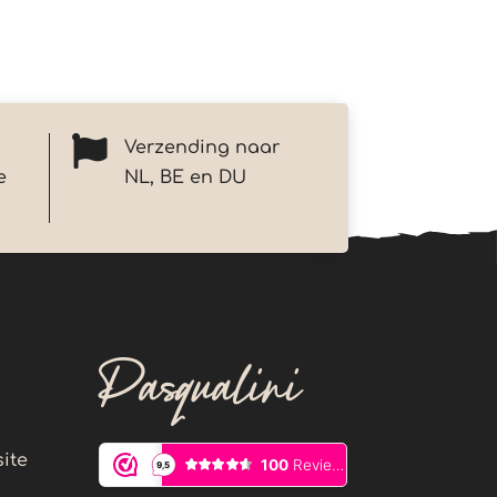

Verzending naar
e
NL, BE en DU
Pasqualini
ite